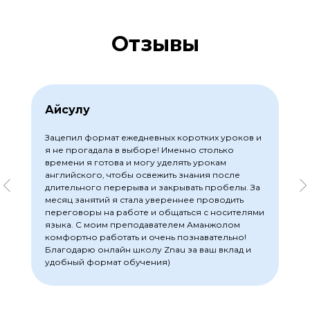
Отзывы
Айсулу
Зацепил формат ежедневных коротких уроков и
я не прогадала в выборе! Именно столько
времени я готова и могу уделять урокам
английского, чтобы освежить знания после
длительного перерыва и закрывать пробелы. За
месяц занятий я стала увереннее проводить
переговоры на работе и общаться с носителями
языка. С моим преподавателем Аманжолом
комфортно работать и очень познавательно!
Благодарю онлайн школу Znau за ваш вклад и
удобный формат обучения)